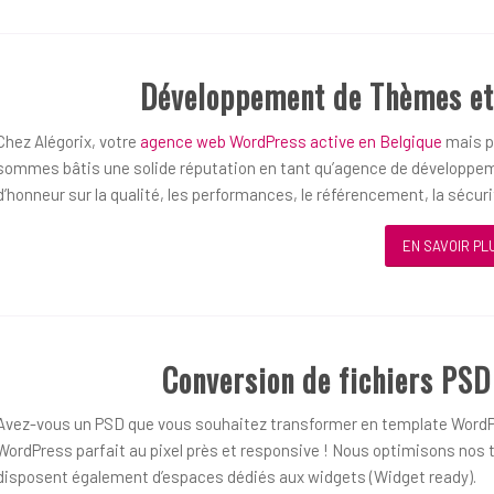
Développement de Thèmes et
Chez Alégorix, votre
agence web WordPress active en Belgique
mais pl
sommes bâtis une solide réputation en tant qu’agence de développem
d’honneur sur la qualité, les performances, le référencement, la sécurit
EN SAVOIR PL
Conversion de fichiers PS
Avez-vous un PSD que vous souhaitez transformer en template WordP
WordPress parfait au pixel près et responsive ! Nous optimisons nos t
disposent également d’espaces dédiés aux widgets (Widget ready).