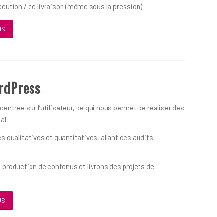
écution / de livraison (même sous la pression).
US
rdPress
ntrée sur l’utilisateur, ce qui nous permet de réaliser des
al.
qualitatives et quantitatives, allant des audits
 production de contenus et livrons des projets de
US