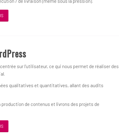
écution / de livraison (même sous la pression).
US
rdPress
ntrée sur l’utilisateur, ce qui nous permet de réaliser des
al.
s qualitatives et quantitatives, allant des audits
 production de contenus et livrons des projets de
US