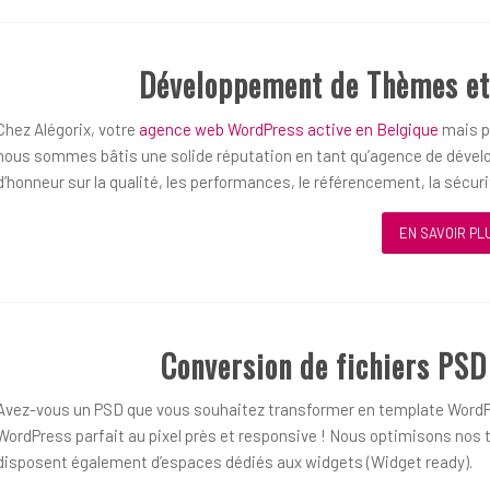
Développement de Thèmes et
Chez Alégorix, votre
agence web WordPress active en Belgique
mais pl
nous sommes bâtis une solide réputation en tant qu’agence de dével
d’honneur sur la qualité, les performances, le référencement, la sécurit
EN SAVOIR PL
Conversion de fichiers PS
Avez-vous un PSD que vous souhaitez transformer en template WordP
WordPress parfait au pixel près et responsive ! Nous optimisons nos t
disposent également d’espaces dédiés aux widgets (Widget ready).