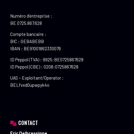
Numéro d’entreprise :
BE 0725.867.628
Compte bancaire :
BIC : GEBABEBB
IBAN : BE91001862330076
ID Peppol (TVA) : 9925:BE0725867628
ID Peppol (CBE) : 0208:0725867628
UAS – Exploitant/Operator :
BELfvxd0upwpyk4o
CONTACT
Eric Delbrassinne