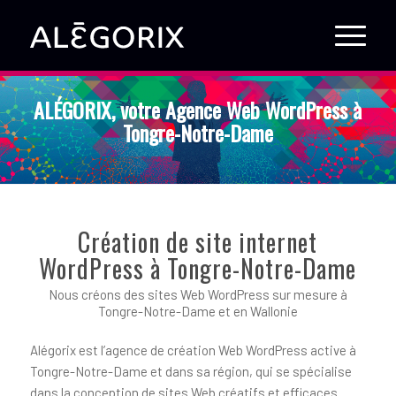
ALÉGORIX, votre Agence Web WordPress à
Tongre-Notre-Dame
Création de site internet
WordPress à Tongre-Notre-Dame
Nous créons des sites Web WordPress sur mesure à
Tongre-Notre-Dame et en Wallonie
Alégorix est l’agence de création Web WordPress active à
Tongre-Notre-Dame et dans sa région, qui se spécialise
dans la conception de sites Web créatifs et efficaces