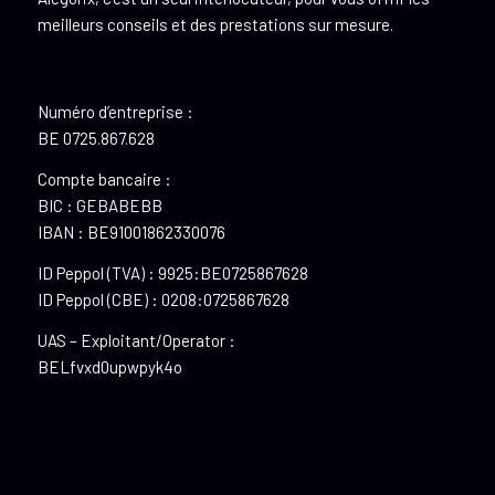
meilleurs conseils et des prestations sur mesure.
Numéro d’entreprise :
BE 0725.867.628
Compte bancaire :
BIC : GEBABEBB
IBAN : BE91001862330076
ID Peppol (TVA) : 9925:BE0725867628
ID Peppol (CBE) : 0208:0725867628
UAS – Exploitant/Operator :
BELfvxd0upwpyk4o