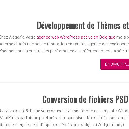
Développement de Thèmes et
Chez Alégorix, votre
agence web WordPress active en Belgique
mais pl
sommes bâtis une solide réputation en tant qu’agence de développem
d’honneur sur la qualité, les performances, le référencement, la sécurit
EN SAVOIR PL
Conversion de fichiers PS
Avez-vous un PSD que vous souhaitez transformer en template WordP
WordPress parfait au pixel près et responsive ! Nous optimisons nos t
disposent également d’espaces dédiés aux widgets (Widget ready).