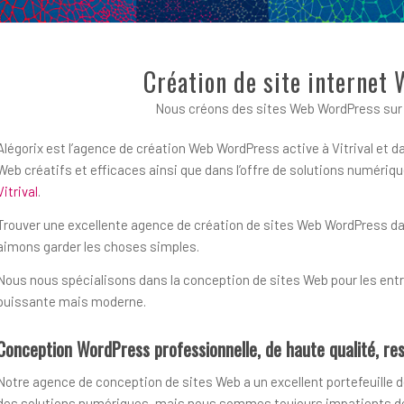
Création de site internet 
Nous créons des sites Web WordPress sur m
Alégorix est l’agence de création Web WordPress active à Vitrival et d
Web créatifs et efficaces ainsi que dans l’offre de solutions numér
Vitrival
.
Trouver une excellente agence de création de sites Web WordPress dans 
aimons garder les choses simples.
Nous nous spécialisons dans la conception de sites Web pour les entre
puissante mais moderne.
Conception WordPress professionnelle, de haute qualité, res
Notre agence de conception de sites Web a un excellent portefeuille d
des solutions numériques, mais nous sommes toujours impatients de r