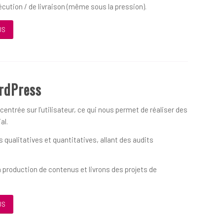
écution / de livraison (même sous la pression).
US
rdPress
ntrée sur l’utilisateur, ce qui nous permet de réaliser des
al.
qualitatives et quantitatives, allant des audits
 production de contenus et livrons des projets de
US