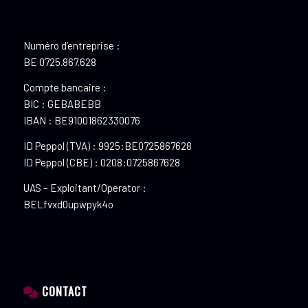
Numéro d’entreprise :
BE 0725.867.628
Compte bancaire :
BIC : GEBABEBB
IBAN : BE91001862330076
ID Peppol (TVA) : 9925:BE0725867628
ID Peppol (CBE) : 0208:0725867628
UAS – Exploitant/Operator :
BELfvxd0upwpyk4o
CONTACT