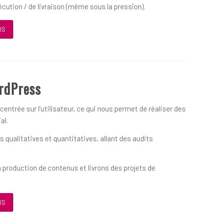
écution / de livraison (même sous la pression).
US
rdPress
ntrée sur l’utilisateur, ce qui nous permet de réaliser des
al.
qualitatives et quantitatives, allant des audits
 production de contenus et livrons des projets de
US