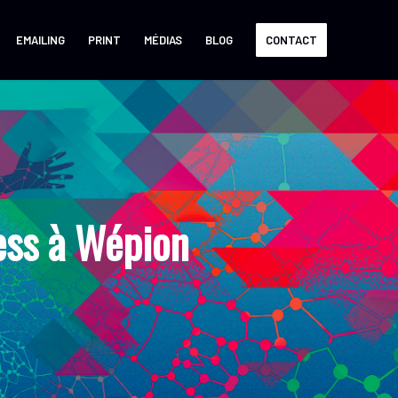
EMAILING
PRINT
MÉDIAS
BLOG
CONTACT
ss à Wépion