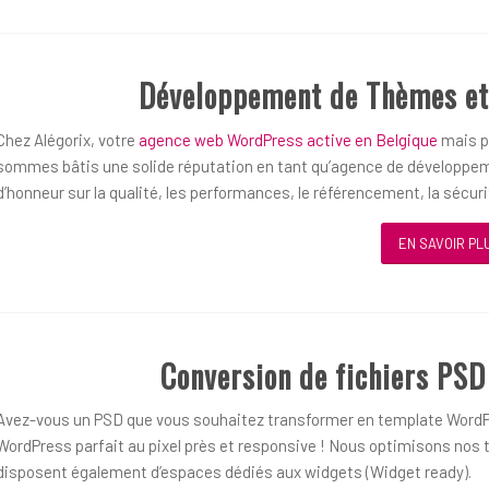
Développement de Thèmes et
Chez Alégorix, votre
agence web WordPress active en Belgique
mais pl
sommes bâtis une solide réputation en tant qu’agence de développem
d’honneur sur la qualité, les performances, le référencement, la sécurit
EN SAVOIR PL
Conversion de fichiers PS
Avez-vous un PSD que vous souhaitez transformer en template WordP
WordPress parfait au pixel près et responsive ! Nous optimisons nos t
disposent également d’espaces dédiés aux widgets (Widget ready).