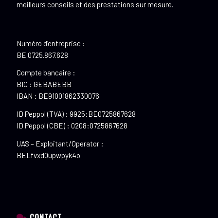
meilleurs conseils et des prestations sur mesure.
Numéro d’entreprise :
BE 0725.867.628
Compte bancaire :
BIC : GEBABEBB
IBAN : BE91001862330076
ID Peppol (TVA) : 9925:BE0725867628
ID Peppol (CBE) : 0208:0725867628
UAS – Exploitant/Operator :
BELfvxd0upwpyk4o
CONTACT