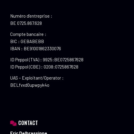
Numéro d’entreprise :
BE 0725.867.628
Compte bancaire :
BIC : GEBABEBB
IBAN : BE91001862330076
ID Peppol (TVA) : 9925:BE0725867628
ID Peppol (CBE) : 0208:0725867628
UAS – Exploitant/Operator :
BELfvxd0upwpyk4o
CONTACT
Eric Delbrassinne